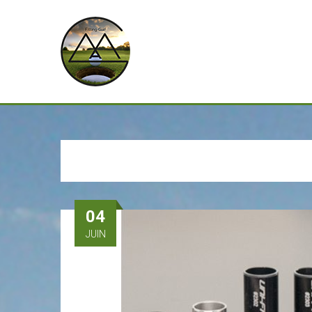
04
JUIN