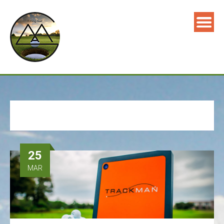
25
MAR