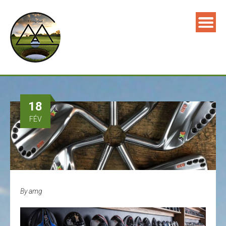
18
FÉV
By
amg