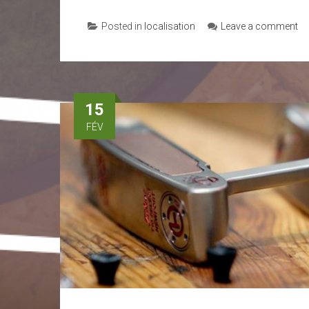
Posted in
localisation
Leave a comment
15
FÉV