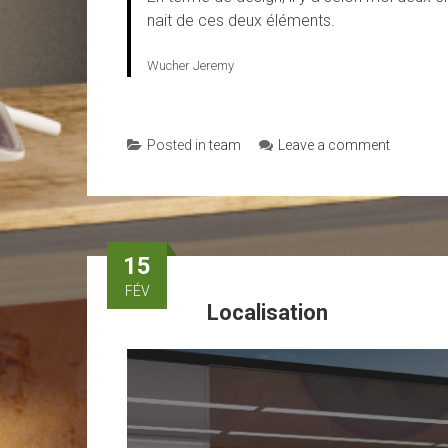
nait de ces deux éléments.
Wucher Jeremy
Posted in
team
Leave a comment
15
FÉV
Localisation