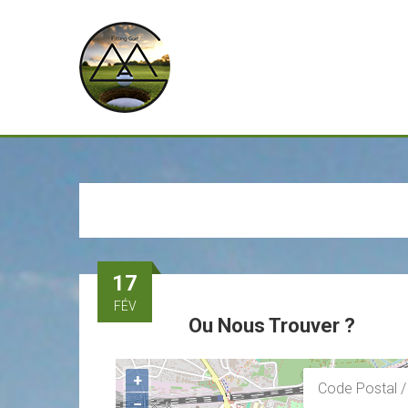
17
FÉV
Ou Nous Trouver ?
+
−