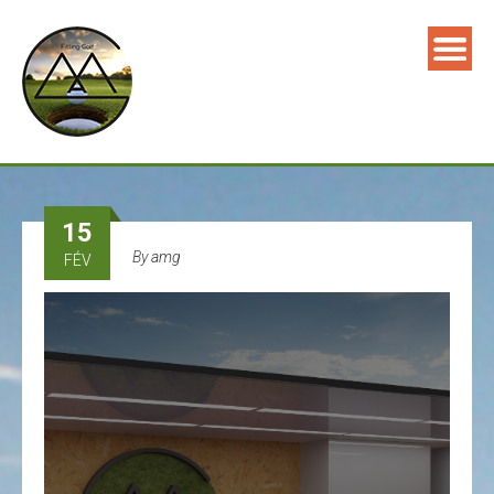
15
By
amg
FÉV