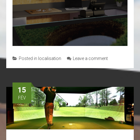
Posted in
localisation
Leave a comment
15
FÉV