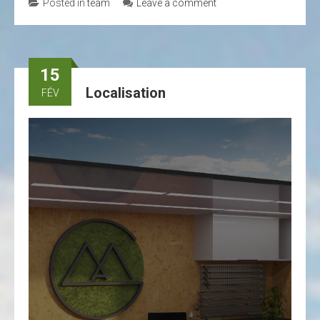
Posted in
team
Leave a comment
15
Localisation
FÉV