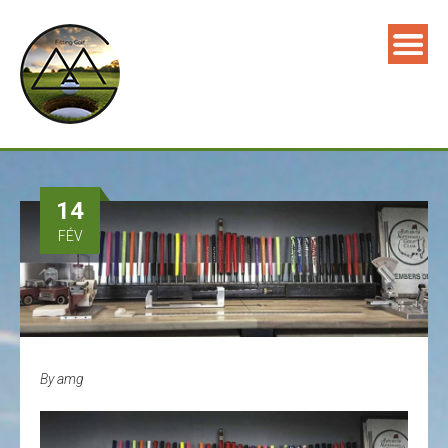
14
FÉV
By
amg